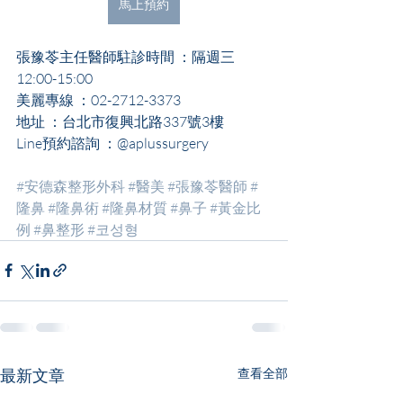
馬上預約
張豫苓主任醫師駐診時間 ：隔週三
12:00-15:00
美麗專線 ：02-2712-3373
地址 ：台北市復興北路337號3樓
Line預約諮詢 ：@aplussurgery
#安德森整形外科
#醫美
#張豫苓醫師
#
隆鼻
#隆鼻術
#隆鼻材質
#鼻子
#黃金比
例
#鼻整形
#코성형
最新文章
查看全部