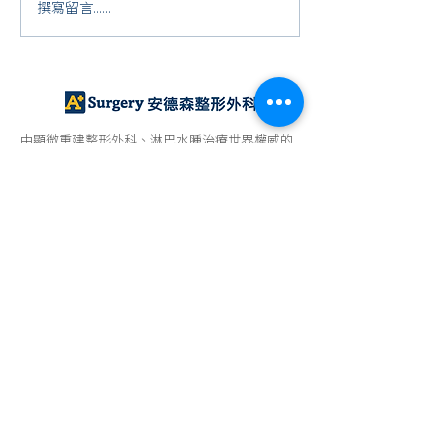
鄭院長受邀擔任IERBS
感謝美國患者的
撰寫留言......
Keynote Speaker
定，每一份鼓勵
的動力！
由顯微重建整形外科、淋巴水腫治療世界權威的
鄭明輝院長，提供淋巴水腫治療、乳房重建、隆
乳、雙眼皮、眼袋、抽脂、除皺拉提等手術服務
本文案例均已經過當事人同意刊登露出，並簽署同意公開
授權書。本文術前術後案例照資訊，僅作為手術醫療資訊
之介紹分享，其治療效果會因個人體質與術後保養而有
異。
安德森整形外科診所提醒您，任何手術與醫療處置均有潛
在風險，並非每個人都適合，本文內容僅供參考，實際須
由醫師當面與您進行評估及溝通而定。
INFORMATION
CATEGORIE
S