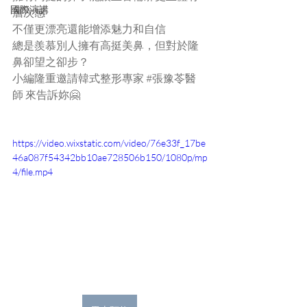
國際演講
層次感
不僅更漂亮還能增添魅力和自信
總是羨慕別人擁有高挺美鼻，但對於隆
鼻卻望之卻步？
小編隆重邀請韓式整形專家 
#張豫苓醫
師
 來告訴妳🤗
https://video.wixstatic.com/video/76e33f_17be
46a087f54342bb10ae728506b150/1080p/mp
4/file.mp4