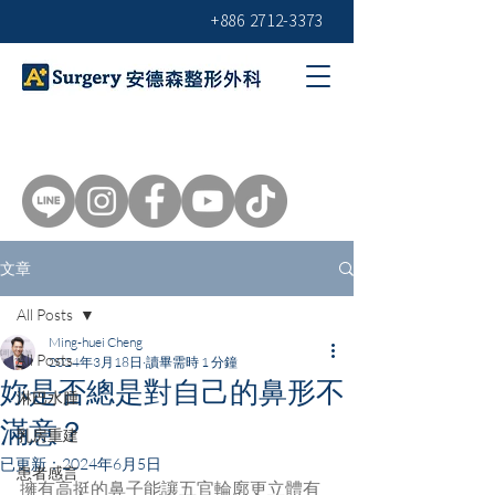
+886 2712-3373
文章
All Posts
Ming-huei Cheng
All Posts
2024年3月18日
讀畢需時 1 分鐘
妳是否總是對自己的鼻形不
淋巴水腫
滿意？
乳房重建
已更新：
2024年6月5日
患者感言
擁有高挺的鼻子能讓五官輪廓更立體有