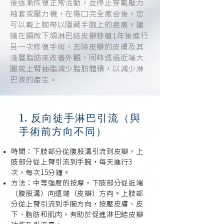
後逐漸恢復正常活動，並停止穿戴壓力
袖套或壓力襪，在傷口完全癒合後，您
可以戴上腕帶以隱藏手腕上的疤痕。建
議在顯微下頜淋巴結皮瓣移植1年後進行
另一次修復手術，去除皮瓣的皮膚及其
淺層脂肪來改善外觀，同時透過近端大
腿或上臂抽脂減少脂肪體積，以減少淋
巴液的產生。
1. 反向徒手淋巴引流（與
手術前方向不同）
時間：下肢部分從腹股溝引流到皮瓣，上
肢部分從上臂引流到手腕，每天進行3
次，每次15分鐘。
方法：中等強度的按摩，下肢部分從近端
（腹股溝）向遠端（皮瓣）方向。上肢部
分從上臂引流到手腕方向，按壓皮膚、皮
下、脂肪和肌肉，有助於促進淋巴結皮瓣