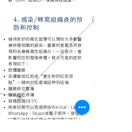
數（BMI）超過25，建議減輕體重。
4. 感染/蜂窩組織炎的預
防和控制
維持良好的衛生習慣可以預防大多數醫
療保健相關的感染，重要的是要及早發
現和治療蜂窩性組織炎，一旦發炎，會
影響到您的整個身體。發炎可能的症狀
表現如下：
肢體腫脹
皮膚變成紅色或“產生新的紅色斑
點”，傾向於從遠端延伸到近端
腫脹部位壓痛
腫脹部位疼痛
發燒超過38.5℃
術後初期可以透過微信Wechat、Line、
WhatsApp、Skype或電子郵件，發送傷
口圖片給林佳佑博士來確認傷口狀況。
透過您的主觀改善、臂圍測量、蜂窩組