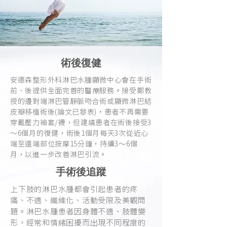
術後復健
安德森整形外科淋巴水腫顯微中心會在手術
前、後提供全面完善的醫療服務。接受鄭教
授的邊對端淋巴管靜脈吻合術或顯微淋巴結
皮瓣移植術後(論文已發表)，患者不再需要
穿戴壓力袖套/襪，但建議患者在術後接受3
～6個月的復健，術後1個月每天3次從近心
端至遠端部位按摩15分鐘，持續3～6個
月，以進一步改善淋巴引流。
手術後追蹤
上下肢的淋巴水腫都會引起患者的疼
痛、不適、纖維化、活動受限及美觀問
題。淋巴水腫患者因身體不適、肢體變
形，經常和情緒困擾而出現不同程度的