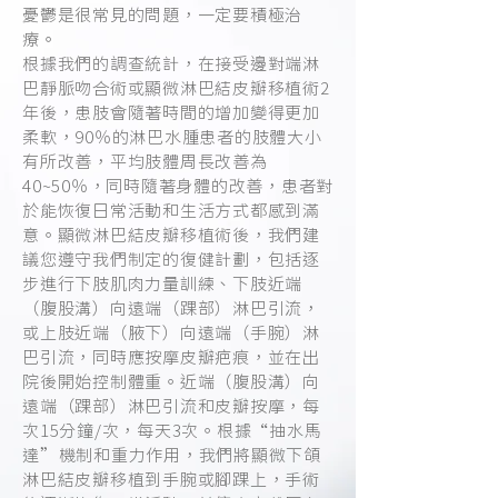
憂鬱是很常見的問題，一定要積極治
療。
根據我們的調查統計，在接受邊對端淋
巴靜脈吻合術或顯微淋巴結皮瓣移植術2
年後，患肢會隨著時間的增加變得更加
柔軟，90％的淋巴水腫患者的肢體大小
有所改善，平均肢體周長改善為
40~50％，同時隨著身體的改善，患者對
於能恢復日常活動和生活方式都感到滿
意。顯微淋巴結皮瓣移植術後，我們建
議您遵守我們制定的復健計劃，包括逐
步進行下肢肌肉力量訓練、下肢近端
（腹股溝）向遠端（踝部）淋巴引流，
或上肢近端（腋下）向遠端（手腕）淋
巴引流，同時應按摩皮瓣疤痕，並在出
院後開始控制體重。近端（腹股溝）向
遠端（踝部）淋巴引流和皮瓣按摩，每
次15分鐘/次，每天3次。根據“抽水馬
達”機制和重力作用，我們將顯微下頜
淋巴結皮瓣移植到手腕或腳踝上，手術