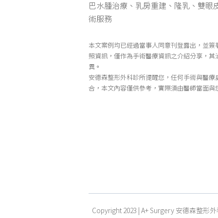
巴水腫治療、乳房重建、隆乳、雙眼
術服務
本文案例均已經過當事人同意刊登露出，並簽
照資訊，僅作為手術醫療資訊之介紹分享，其
異。
安德森整形外科診所提醒您，任何手術與醫療
合，本文內容僅供參考，實際須由醫師當面與
Copyright 2023 | A+ Surgery 安德森整形外科 |