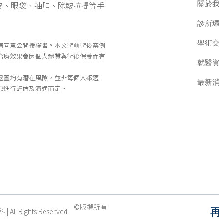
關於
皮、眼袋、抽脂、除皺拉提等手
診所
學術
署同意公開授權書。本文術前術後案例
治療效果會因個人體質與術後保養而有
就醫
處置均有潛在風險，並非每個人都適
最新
您進行評估及溝通而定。
©版權所有
 All Rights Reserved