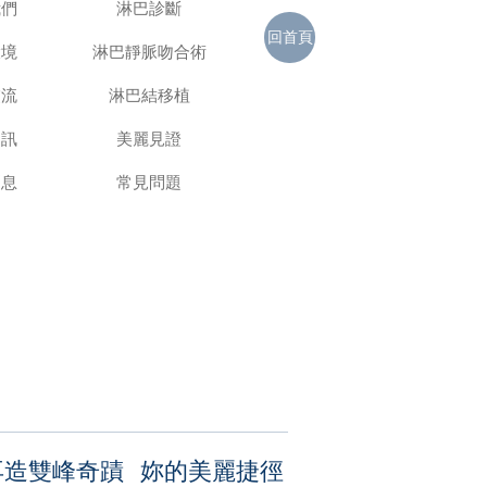
我們
淋巴診斷
回首頁
環境
淋巴靜脈吻合術
交流
淋巴結移植
資訊
美麗見證
消息
常見問題
再造雙峰奇蹟 妳的美麗捷徑